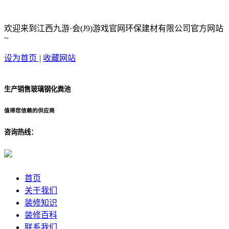
欢迎来到江西九游·会(J9)游戏官网环保建材有限公司官方网站
~
设为首页
|
收藏网站
生产销售玻璃钢化粪池
值得您信赖的供应商
咨询热线：
首页
关于我们
装修知识
装修百科
联系我们