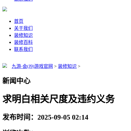
首页
关于我们
装修知识
装修百科
联系我们
九游·会(J9)游戏官网
>
装修知识
>
新闻中心
求明白相关尺度及违约义务
发布时间：2025-09-05 02:14