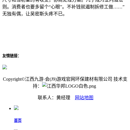
则。消费者也要多留个“心眼”。不补钱就遏制拆修工做……”
无独有偶，让吴密斯头疼不已。
友情链接：
Copyright©江西九游·会(J9)游戏官网环保建材有限公司 技术支
持：
联系人：黄经理
网站地图
首页