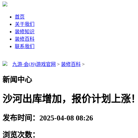
首页
关于我们
装修知识
装修百科
联系我们
九游·会(J9)游戏官网
>
装修百科
>
新闻中心
沙河出库增加，报价计划上涨
发布时间：2025-04-08 08:26
浏览次数：