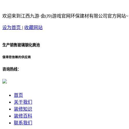
欢迎来到江西九游·会(J9)游戏官网环保建材有限公司官方网站~
设为首页
|
收藏网站
生产销售玻璃钢化粪池
值得您信赖的供应商
咨询热线：
首页
关于我们
装修知识
装修百科
联系我们