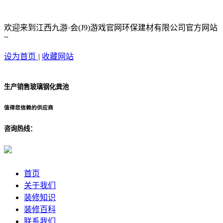
欢迎来到江西九游·会(J9)游戏官网环保建材有限公司官方网站
~
设为首页
|
收藏网站
生产销售玻璃钢化粪池
值得您信赖的供应商
咨询热线：
首页
关于我们
装修知识
装修百科
联系我们