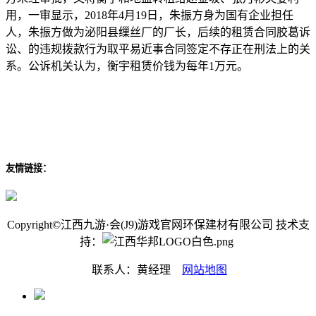
用，一审显示，2018年4月19日，朱振方身为国有企业担任
人，朱振方做为泌阳县缫丝厂的厂长，后续的租赁合同胶葛诉
讼、的违规拨款行为取平易近事合同签定不存正在刑法上的关
系。公诉机关认为，衡宇租赁价钱为每年1万元。
友情链接：
Copyright©江西九游·会(J9)游戏官网环保建材有限公司 技术支
持：
联系人：黄经理
网站地图